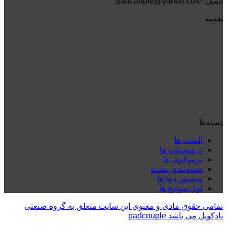
ایمیل: padcouple@yahoo.com
نقشه
دسته‌ها
المنت ها
ترموستات ها
ترموکوپل ها
دسته‌بندی نشده
سنسور دما ها
لول سوئیچ ها
تمامی حقوق مادی و معنوی این سایت متعلق به گروه صنعتی
پادکوپل می باشد padcouple