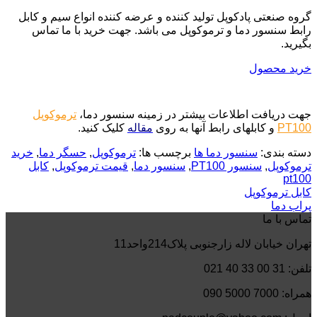
گروه صنعتی پادکوپل تولید کننده و عرضه کننده انواع سیم و کابل
رابط سنسور دما و ترموکوپل می باشد. جهت خرید با ما تماس
بگیرید.
خرید محصول
جهت دریافت اطلاعات بیشتر در زمینه سنسور دما،
ترموکوپل
PT100
و کابلهای رابط آنها به روی
مقاله
کلیک کنید.
دسته بندی:
سنسور دما ها
برچسب ها:
ترموکوپل
,
حسگر دما
,
خرید
ترموکوپل
,
سنسور PT100
,
سنسور دما
,
قیمت ترموکوپل
,
کابل
pt100
کابل ترموکوپل
پراب دما
تماس با ما
تهران خیابان لاله زارجنوبی پلاک214واحد11
تلفن: 31 00 33 40 021
همراه: 7000 5000 090