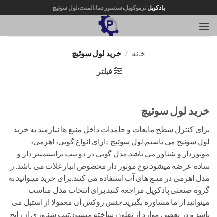
Ski
پادکوپل
ترموکوپل،سنسور دما،المنت،لول سوئیچ
t
conten
خانه
/
خرید لول سوئیچ
فیلتر
خرید لول سوئیچ
برای کنترل سطح مایعات و جامدات داخل منبع ها نیازمند به خرید
لول سوئیچ می باشیم.لول سوئیچ دارای انواع گویی، اهرمی،
موتوردار و شناور می باشد.مدل گویی در دو تیپ ترانسمیتر دار و
ساده عرضه میشود.نوع موتور دار مخصوص انبار غلات می باشد.از
مدل اهرمی در منبع های آب استفاده می کنند.برای خرید میتوانید به
گروه صنعتی پادکوپل مراجعه کنید.برای انتخاب مدل مناسب
میتوانید از ما مشاوره بگیرید.جنس روکش آن معمولا از استیل می
باشد و در بعضی موارد از تفلون ساخته میشود.تیپ شناوری از رایج