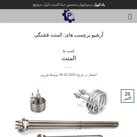
Ski
پادکوپل
ترموکوپل،سنسور دما،المنت،لول سوئیچ
t
conten
آرشیو برچسب های:
المنت فشنگی
المنت ها
المنت
انتشار در تاریخ
2021-10-26
توسط
فرزین
26
اکتبر