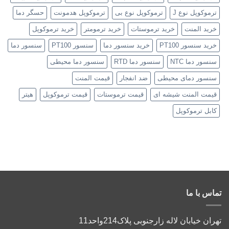
ترموکوپل نوع J
ترموکوپل نوع بی
ترموکوپل هدمونت
حسگر دما
خرید المنت
خرید ترموستات
خرید ترمومتر
خرید ترموکوپل
خرید سنسور PT100
خرید سنسور دما
سنسور PT100
سنسور دما
سنسور دما NTC
سنسور دما RTD
سنسور دما محیطی
سنسور دمای محیطی
ضد انفجار
قیمت المنت
قیمت المنت شیشه ای
قیمت ترموستات
قیمت ترموکوپل
هیتر
کابل ترموکوپل
تماس با ما
تهران خیابان لاله زارجنوبی پلاک214واحد11