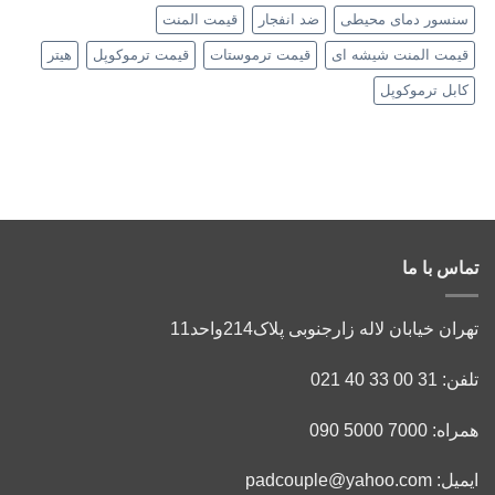
سنسور دمای محیطی
ضد انفجار
قیمت المنت
قیمت المنت شیشه ای
قیمت ترموستات
قیمت ترموکوپل
هیتر
کابل ترموکوپل
تماس با ما
تهران خیابان لاله زارجنوبی پلاک214واحد11
تلفن: 31 00 33 40 021
همراه: 7000 5000 090
ایمیل: padcouple@yahoo.com