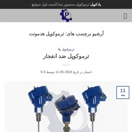
Ski
پادکوپل
ترموکوپل،سنسور دما،المنت،لول سوئیچ
t
conten
آرشیو برچسب های:
ترموکوپل هدمونت
ترموکوپل ها
ترموکوپل ضد انفجار
انتشار در تاریخ
2024-05-11
توسط
S.S
11
مه