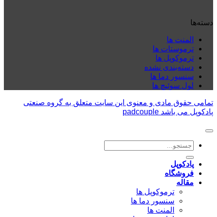
دسته‌ها
المنت ها
ترموستات ها
ترموکوپل ها
دسته‌بندی نشده
سنسور دما ها
لول سوئیچ ها
تمامی حقوق مادی و معنوی این سایت متعلق به گروه صنعتی
پادکوپل می باشد padcouple
جستجو
برای:
پادکوپل
فروشگاه
مقاله
ترموکوپل ها
سنسور دما ها
المنت ها