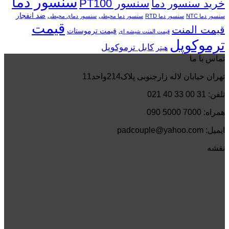
سنسور دما
سنسور PT100
خرید سنسور دما
ضد انفجار
سنسور دما NTC
سنسور دما RTD
سنسور دما محیطی
سنسور دمای محیطی
قیمت
قیمت المنت
قیمت ترموستات
قیمت المنت شیشه ای
ترموکوپل
کابل ترموکوپل
هیتر
تماس با ما
تهران خیابان لاله زارجنوبی پلاک214واحد11
تلفن: 31 00 33 40 021
همراه: 7000 5000 090
ایمیل: padcouple@yahoo.com
نقشه