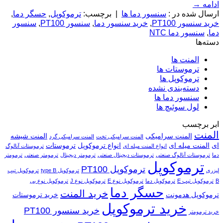
ادامه
→
ارسال شده در :
سنسور دما ها
|
برچسب:
ترموکوپل
,
حسگر دما
,
خرید سنسور PT100
,
خرید سنسور دما
,
سنسور PT100
,
سنسور
دما
,
سنسور دما NTC
دسته‌ها
المنت ها
ترموستات ها
ترموکوپل ها
دسته‌بندی نشده
سنسور دما ها
لول سوئیچ ها
ابر برچسب
المنت
المنت سرامیکی
المنت شیشه
المنت سرامیکی تخت
المنت سرامیکی گرد
ای
المنت میله ای
انواع ترموکوپل
ترموستات
انواع المنت میله ای
ترموستات آنالوگ
دما
ترموستات آنالوگ صنعتی
ترموستات دیجیتال صنعتی
ترمومتر دیجیتال
ترمومتر صنعتی
ترمومتر
ترموکوپل
ترموکوپل PT100
لیزری
ترموکوپل type B
ترموکوپل تیپ
B
ترموکوپل تیپ E
ترموکوپل دما
ترموکوپل نوع E
ترموکوپل نوع J
ترموکوپل نوع بی
حسگر دما
خرید المنت
ترموکوپل هدمونت
خرید ترموستات
خرید ترموکوپل
خرید سنسور PT100
خرید ترمومتر