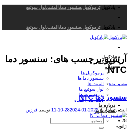
Skip
پادکوپل
ترموکوپل،سنسور دما،المنت،لول سوئیچ
to
content
پادکوپل
ترموکوپل،سنسور دما،المنت،لول سوئیچ
آرشیو برچسب های:
سنسور دما
پادکوپل
فروشگاه
NTC
مقاله
ترموکوپل ها
سنسور دما ها
المنت ها
سنسور دما ها
لول سوئیچ ها
ترموستات ها
سنسور دما NTC
دسته‌بندی نشده
درباره ما
انتشار در تاریخ
2022-01-28
2024-10-11
توسط
فرزین
تماس با ما
جستجو
28
برای:
ژانویه