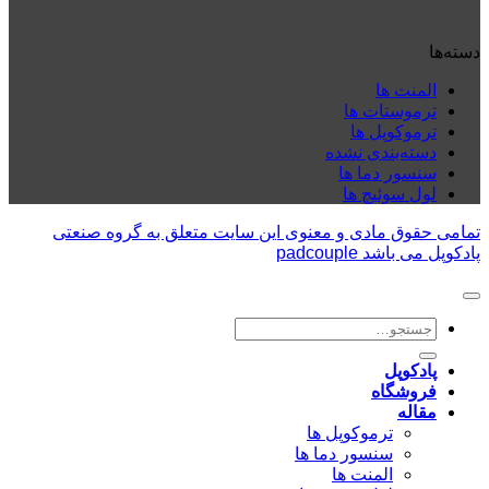
دسته‌ها
المنت ها
ترموستات ها
ترموکوپل ها
دسته‌بندی نشده
سنسور دما ها
لول سوئیچ ها
تمامی حقوق مادی و معنوی این سایت متعلق به گروه صنعتی
پادکوپل می باشد padcouple
جستجو
برای:
پادکوپل
فروشگاه
مقاله
ترموکوپل ها
سنسور دما ها
المنت ها