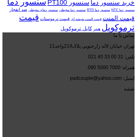
سنسور دما
سنسور PT100
خرید سنسور دما
ضد انفجار
سنسور دما NTC
سنسور دما RTD
سنسور دما محیطی
سنسور دمای محیطی
قیمت
قیمت المنت
قیمت ترموستات
قیمت المنت شیشه ای
ترموکوپل
کابل ترموکوپل
هیتر
تماس با ما
تهران خیابان لاله زارجنوبی پلاک214واحد11
تلفن: 31 00 33 40 021
همراه: 7000 5000 090
ایمیل: padcouple@yahoo.com
نقشه