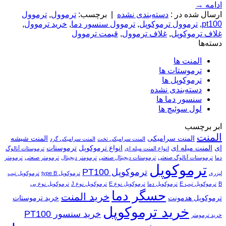
ادامه
→
ارسال شده در :
دسته‌بندی نشده
|
برچسب:
ترموول
,
ترموول
pt100
,
ترموول ترموکوپل
,
ترموول سنسور دما
,
خرید ترموول
,
غلاف ترموکوپل
,
غلاف ترموول
,
قیمت ترموول
دسته‌ها
المنت ها
ترموستات ها
ترموکوپل ها
دسته‌بندی نشده
سنسور دما ها
لول سوئیچ ها
ابر برچسب
المنت
المنت سرامیکی
المنت شیشه
المنت سرامیکی تخت
المنت سرامیکی گرد
ای
المنت میله ای
انواع ترموکوپل
ترموستات
انواع المنت میله ای
ترموستات آنالوگ
دما
ترموستات آنالوگ صنعتی
ترموستات دیجیتال صنعتی
ترمومتر دیجیتال
ترمومتر صنعتی
ترمومتر
ترموکوپل
ترموکوپل PT100
لیزری
ترموکوپل type B
ترموکوپل تیپ
B
ترموکوپل تیپ E
ترموکوپل دما
ترموکوپل نوع E
ترموکوپل نوع J
ترموکوپل نوع بی
حسگر دما
خرید المنت
ترموکوپل هدمونت
خرید ترموستات
خرید ترموکوپل
خرید سنسور PT100
خرید ترمومتر