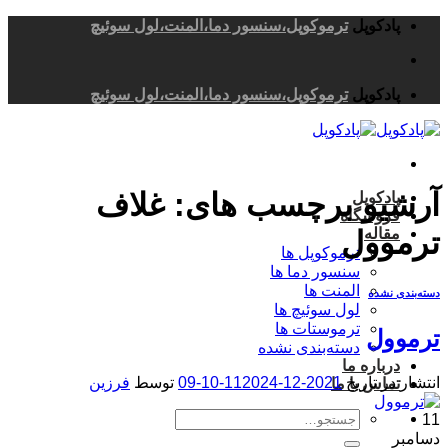
Skip
پادکوپل
ترموکوپل،سنسور دما،المنت،لول سوئیچ
to
content
پادکوپل
ترموکوپل،سنسور دما،المنت،لول سوئیچ
آرشیو برچسب های:
غلاف
پادکوپل
فروشگاه
مقاله
ترموول
ترموکوپل ها
سنسور دما ها
المنت ها
دسته‌بندی نشده
لول سوئیچ ها
ترموستات ها
ترموول
دسته‌بندی نشده
درباره ما
انتشار در تاریخ
2021-12-11
2024-10-09
توسط
فرزین
تماس با ما
جستجو
11
برای:
دسامبر