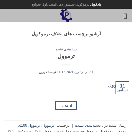
Ski
پادکوپل
ترموکوپل،سنسور دما،المنت،لول سوئیچ
t
conten
آرشیو برچسب های:
غلاف ترموکوپل
دسته‌بندی نشده
ترموول
انتشار در تاریخ
2021-12-11
توسط
فرزین
11
دسامبر
ادامه
→
ارسال شده در :
دسته‌بندی نشده
|
برچسب:
ترموول
,
ترموول pt100
,
ترموول ترموکوپل
,
ترموول سنسور دما
,
خرید ترموول
,
غلاف ترموکوپل
,
غلاف