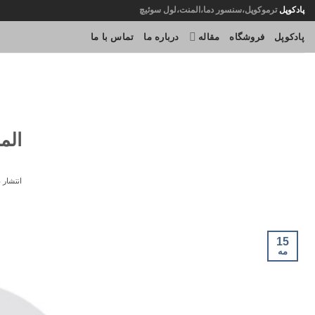
Ski
پادکوپل
ترموکوپل،سنسور دما،المنت،لول سوئیچ
t
پادکوپل
فروشگاه
مقاله
درباره ما
تماس با ما
conten
الم
انتشار 
15
مه